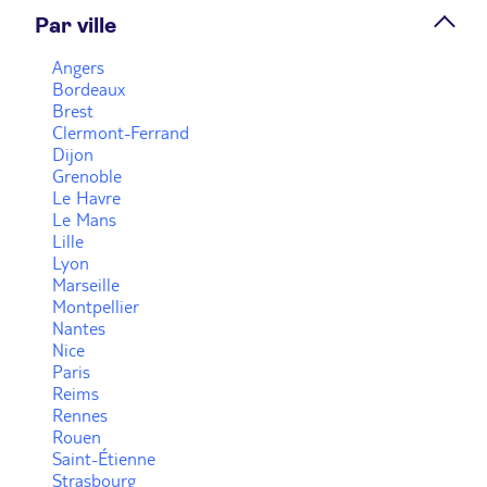
Par ville
Prendre rendez-vous
Angers
Bordeaux
Agence de voyage TUI STORE Faches-Thumesnil
Brest
Clermont-Ferrand
Fermé.
Ouvre demain à 09:30
Dijon
Grenoble
Centre Commercial Auchan Faches, Centre
Le Havre
Commercial Auchan 59155 Faches Thumesnil
Le Mans
Lille
Plus d'infos
Lyon
Marseille
Montpellier
Prendre rendez-vous
Nantes
Nice
Paris
Agence de voyage TUI STORE Seclin
Reims
Rennes
Fermé.
Ouvre demain à 09:30
Rouen
2 Rue Roger Bouvry 59113 Seclin
Saint-Étienne
Strasbourg