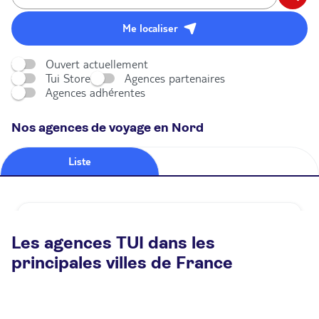
Me localiser
Ouvert actuellement
Tui Store
Agences partenaires
Agences adhérentes
Nos agences de voyage en Nord
Liste
Carte
Agence de voyage TUI STORE Lille Faubourg
Les agences TUI dans les
Fermé.
Ouvre demain à 09:30
principales villes de France
59 rue Du Faubourg Des Postes 59000 Lille
Plus d'infos