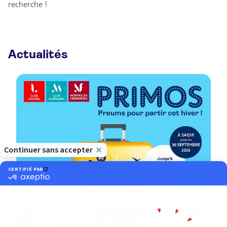
recherche !
Fermé.
Ouvre demain à 09:30
Boulevard de Valmy, CC AUCHAN V2 59650
Villeneuve-D'Ascq
Actualités
Plus d'infos
Prendre rendez-vous
Agence de voyage TUI STORE Pont-A-Marcq
Fermé.
Ouvre demain à 10:00
181 Rue nationale 59710 Pont-À-Marcq
Plus d'infos
Prendre rendez-vous