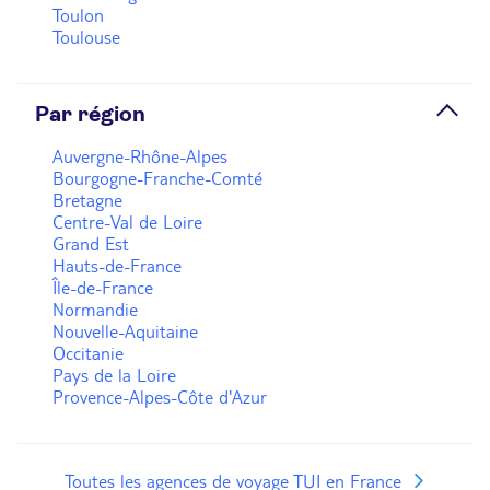
Toulon
Plus d'infos
Toulouse
Prendre rendez-vous
Par région
Auvergne-Rhône-Alpes
Agence TUI Lille adhérente Océane Voyages
Bourgogne-Franche-Comté
Escales du Monde
Bretagne
Fermé.
Ouvre demain à 10:00
Centre-Val de Loire
Grand Est
50 rue Pierre Mauroy 59000 Lille
Hauts-de-France
Île-de-France
Plus d'infos
Normandie
Nouvelle-Aquitaine
Occitanie
Prendre rendez-vous
Pays de la Loire
Provence-Alpes-Côte d'Azur
Agence de voyage TUI STORE Lille
Fermé.
Ouvre demain à 10:00
Toutes les agences de voyage TUI en France