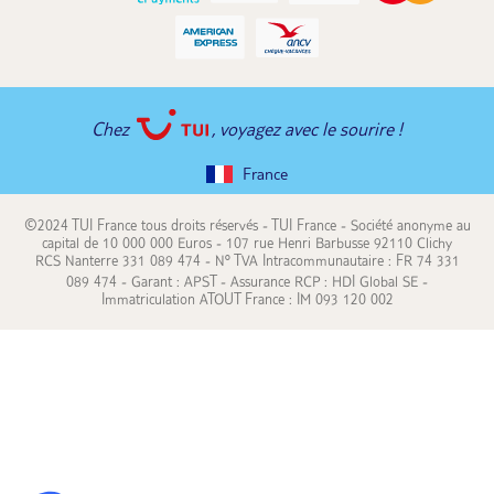
Chez
, voyagez avec le sourire !
France
©2024 TUI France tous droits réservés - TUI France - Société anonyme au
capital de 10 000 000 Euros - 107 rue Henri Barbusse 92110 Clichy
RCS Nanterre 331 089 474 - N° TVA Intracommunautaire : FR 74 331
089 474 - Garant : APST - Assurance RCP : HDI Global SE -
Immatriculation ATOUT France : IM 093 120 002