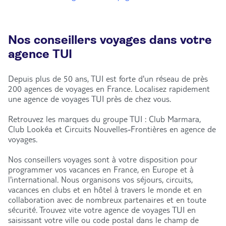
1 rue Des 7 Agaches 59000 Lille
Plus d'infos
Nos conseillers voyages dans votre
agence TUI
Prendre rendez-vous
Depuis plus de 50 ans, TUI est forte d'un réseau de près
200 agences de voyages en France. Localisez rapidement
Agence de voyage TUI STORE Englos
une agence de voyages TUI près de chez vous.
Fermé.
Ouvre demain à 09:30
Retrouvez les marques du groupe TUI : Club Marmara,
352 Rte Nationale, Entrée porte des Weppes
Club Lookéa et Circuits Nouvelles-Frontières en agence de
59320 Englos
voyages.
Plus d'infos
Nos conseillers voyages sont à votre disposition pour
programmer vos vacances en France, en Europe et à
l'international. Nous organisons vos séjours, circuits,
Prendre rendez-vous
vacances en clubs et en hôtel à travers le monde et en
collaboration avec de nombreux partenaires et en toute
sécurité. Trouvez vite votre agence de voyages TUI en
saisissant votre ville ou code postal dans le champ de
Agence de voyage TUI STORE Villeneuve-d'Ascq