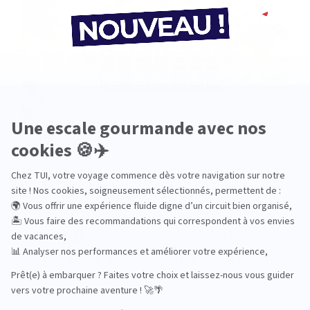
Agence de voyage TUI STORE Marc-En-Baroeul
Fermé.
Ouvre demain à 09:30
15 place Du Général De Gaulle 59700 Marcq En
Baroeul
Plus d'infos
Prendre rendez-vous
Pourquoi choisir TUI ?
Agence de voyage TUI STORE Tourcoing
Fermé.
Ouvre demain à 10:00
13 Rue du Général Leclerc 59200 Tourcoing
TUI, acteur du
Des hôtels choisis
tourisme durable
avec soin
Plus d'infos