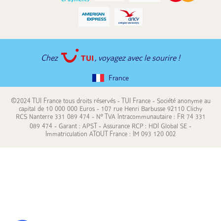
Chez
, voyagez avec le sourire !
France
©2024 TUI France tous droits réservés - TUI France - Société anonyme au
capital de 10 000 000 Euros - 107 rue Henri Barbusse 92110 Clichy
RCS Nanterre 331 089 474 - N° TVA Intracommunautaire : FR 74 331
089 474 - Garant : APST - Assurance RCP : HDI Global SE -
Immatriculation ATOUT France : IM 093 120 002