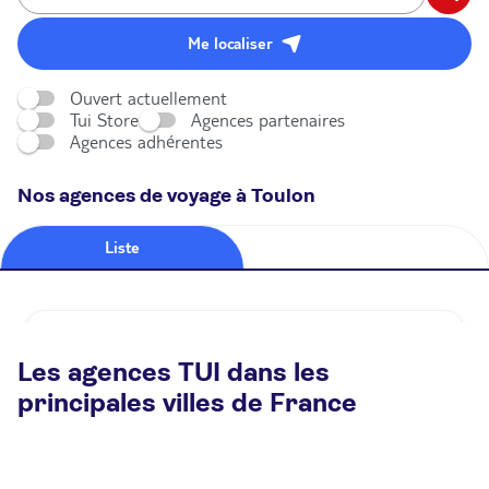
Me localiser
Ouvert actuellement
Tui Store
Agences partenaires
Agences adhérentes
Nos agences de voyage à Toulon
Liste
Carte
Agence de voyage TUI STORE Toulon
Les agences TUI dans les
Fermé.
Ouvre à 13:30
principales villes de France
7 place Amiral Sénés 83000 Toulon
Plus d'infos