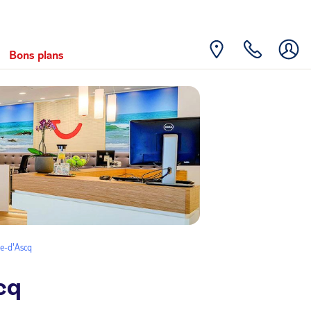
Bons plans
e-d'Ascq
cq