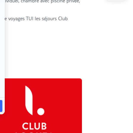
individuel, chambre avec piscine privée,
 de voyages TUI les séjours Club