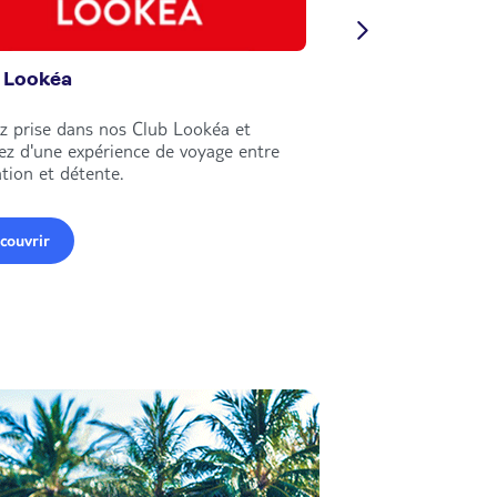
 Lookéa
Circuits Nouvell
z prise dans nos Club Lookéa et
Explorez le monde e
tez d'une expérience de voyage entre
circuits Nouvelles Fr
tion et détente.
couvrir
Découvrir