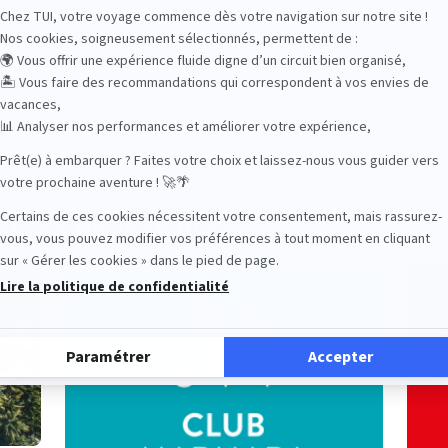
catégorie d’hôtel, départ de province, retour différé, transfert 
séjour…
e à toutes vos envies de vacances. Retrouvez dans votre agence
Frontières.
’experts pour la création de votre voyage de rêve !
oyages TUI France