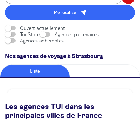
Me localiser
Ouvert actuellement
Tui Store
Agences partenaires
Agences adhérentes
Nos agences de voyage à Strasbourg
Liste
Carte
Agence de voyage TUI STORE Strasbourg
Les agences TUI dans les
Fermé.
Ouvre demain à 09:00
principales villes de France
7 rue Du Fosse Des Tanneurs 67000 Strasbourg
Plus d'infos