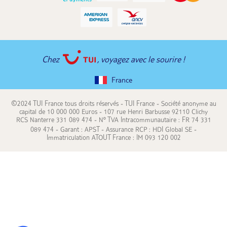
Chez
, voyagez avec le sourire !
France
©2024 TUI France tous droits réservés - TUI France - Société anonyme au
capital de 10 000 000 Euros - 107 rue Henri Barbusse 92110 Clichy
RCS Nanterre 331 089 474 - N° TVA Intracommunautaire : FR 74 331
089 474 - Garant : APST - Assurance RCP : HDI Global SE -
Immatriculation ATOUT France : IM 093 120 002