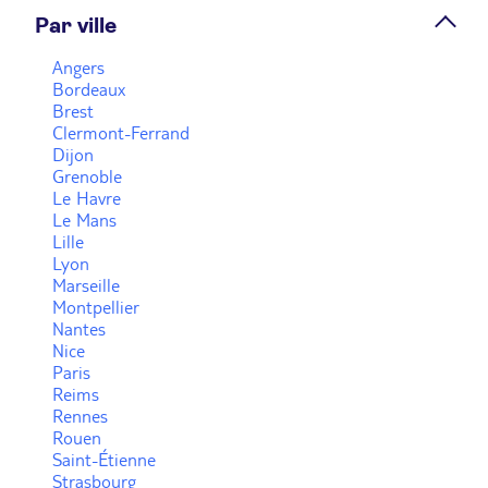
Par ville
Prendre rendez-vous
Angers
Bordeaux
TUI STORE Strasbourg Neudorf
Brest
Clermont-Ferrand
Fermé.
Ouvre demain à 09:30
Dijon
Grenoble
130 Av. du Rhin 67100 Strasbourg
Le Havre
Le Mans
Plus d'infos
Lille
Lyon
Marseille
Montpellier
Voir plus
Nantes
Nice
Paris
Reims
Rennes
Rouen
Saint-Étienne
Strasbourg