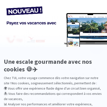
Pourquoi choisir TUI ?
TUI, acteur du
Des hôtels choisis
tourisme durable
avec soin
Service client à votre
200 agences à votre
écoute
service
Les avis de nos voyageurs