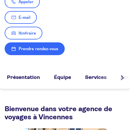
Appeler
E-mail
Itinéraire
Prendre rendez-vous
Présentation
Équipe
Services
Act
Bienvenue dans votre agence de
voyages à Vincennes