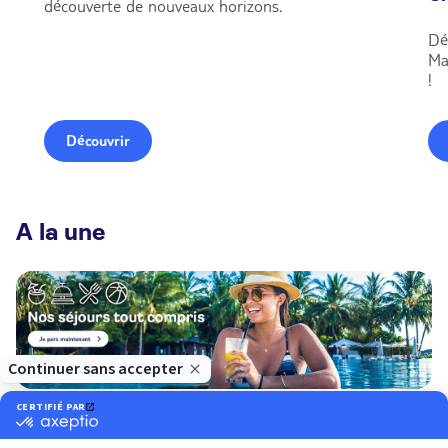
découverte de nouveaux horizons.
Dé
Ma
!
Découvrir
A la une