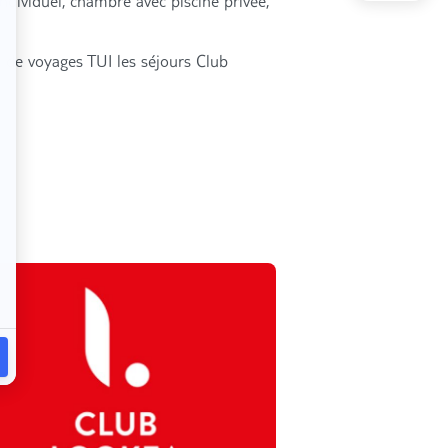
individuel, chambre avec piscine privée,
 de voyages TUI les séjours Club