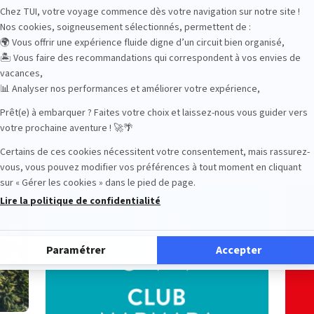
catégorie d’hôtel, départ de province, retour différé, transfert 
séjour…
e à toutes vos envies de vacances. Retrouvez dans votre agence
Frontières.
’experts pour la création de votre voyage de rêve !
oyages TUI France