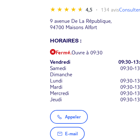
Consulter
4,5
134 avis
9 avenue De La République,
94700 Maisons Alfort
HORAIRES :
Fermé.
Ouvre à 09:30
Vendredi
09:30-13
Samedi
09:30-13
Dimanche
Lundi
09:30-13
Mardi
09:30-13
Mercredi
09:30-13
Jeudi
09:30-13
Appeler
E-mail