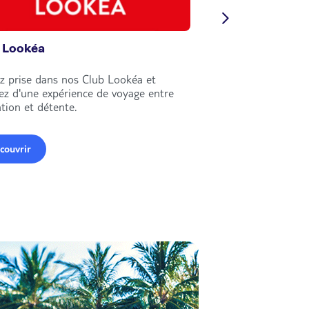
 Lookéa
Circuits Nouvell
z prise dans nos Club Lookéa et
Explorez le monde e
tez d'une expérience de voyage entre
circuits Nouvelles Fr
tion et détente.
couvrir
Découvrir