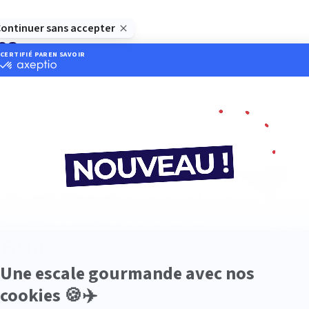
es
Dans votre agence de voyage, vous êtes accueillis et accompagn
e écoute. En tant que professionnels du tourisme, nous metton
e expertise.
is à votre service pour un voyage répondant parfaitement à vos 
ances de vos conseillers voyages pour organiser sereinement vot
 France
 un accueil privilégié pour l’organisation de vos séjours sur mes
e vos vacances soient uniques et ne ressemblent à aucunes aut