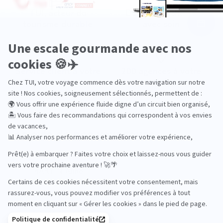
TUI, acteur du
Des hôtels choisis
tourisme durable
avec soin
Service client à votre
200 agences à votre
écoute
service
Les avis de nos voyageurs
MARTIN Aline
Un bel accueil, une très bonne écoute, une
grande sollicitude à répondre à mes
attentes