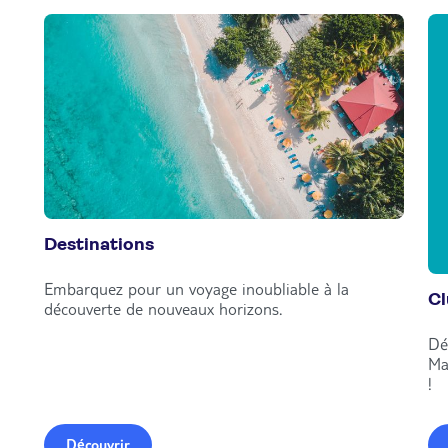
Destinations
Embarquez pour un voyage inoubliable à la
C
découverte de nouveaux horizons.
Dé
Ma
!
Découvrir