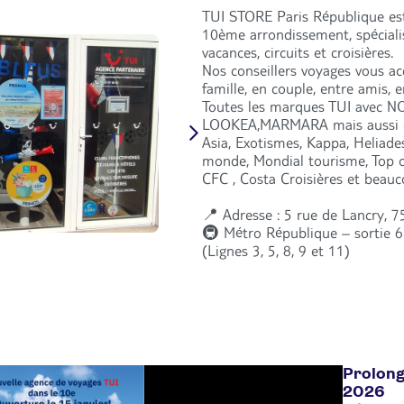
TUI STORE Paris République est
10ème arrondissement, spécialis
vacances, circuits et croisières.
Nos conseillers voyages vous a
famille, en couple, entre amis, 
Toutes les marques TUI avec
LOOKEA,MARMARA mais aussi d
Asia, Exotismes, Kappa, Heliades
monde, Mondial tourisme, Top of
CFC , Costa Croisières et beauc
📍 Adresse : 5 rue de Lancry, 7
🚇 Métro République – sortie 6
(Lignes 3, 5, 8, 9 et 11)
Prolonga
2026