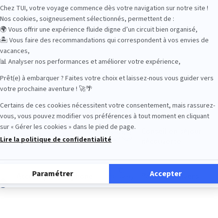
nnée
ée à
on
Conseil en séjour
Conseils en circuit
découverte
Accueil par téléphone
Paiement divers