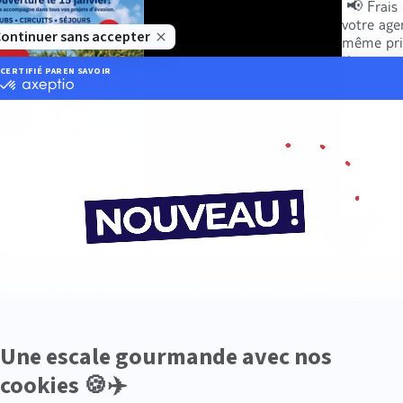
📢 Frais 
votre age
même pri
tirage au
250 euro
 de