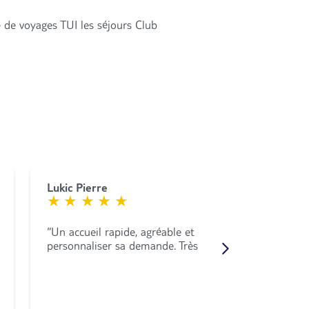
 de voyages TUI les séjours Club
Lukic Pierre
Un accueil rapide, agréable et efficace, qui permet de
personnaliser sa demande. Très satisfait.
30 