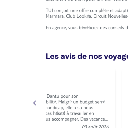
TUI conçoit une offre complète et adapté
Marmara, Club Lookéa, Circuit Nouvelles-
En agence, vous bénéficiez des conseils d
Les avis de nos voya
ivet
ense merci à Madame Dantu pour son
onnalisme et sa disponibilité. Malgré un budget serré
ontraintes liées à mon handicap, elle a su nous
e séjour idéal. Elle n'a pas hésité à travailler en
e ses horaires pour nous accompagner. Des vacances
nclusive au top, et des souvenirs inoubliables pour les
03 août 2026