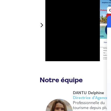
Lookéa À saisir du 4 au
enfants de 2 à 11 ans :
élection de 7 clubs ...
12/06/2026
Notre équipe
DANTU Delphine
Directrice d'Agence
Professionnelle du
tourisme depuis plus