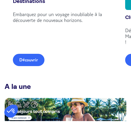
Destinations
Embarquez pour un voyage inoubliable à la
C
découverte de nouveaux horizons.
Dé
Ma
!
Découvrir
A la une