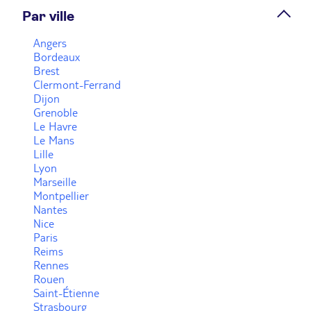
Par ville
Prendre rendez-vous
Angers
Bordeaux
Agence de voyage TUI STORE Caen
Brest
Clermont-Ferrand
Fermé.
Ouvre le 10 août à 10:00
Dijon
Grenoble
133 rue St Pierre 14000 Caen
Le Havre
Le Mans
Plus d'infos
Lille
Lyon
Marseille
Prendre rendez-vous
Montpellier
Nantes
Nice
Agence adhérente TUI Lisieux Voyages Paris
Paris
Normandie
Reims
Rennes
Fermé.
Ouvre le 10 août à 14:00
Rouen
27 place de la République 14100 Lisieux
Saint-Étienne
Strasbourg