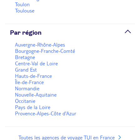
Toulon
Plus d'infos
Toulouse
Prendre rendez-vous
Par région
Auvergne-Rhône-Alpes
Agence de voyage TUI Store Vire-Normandie
Bourgogne-Franche-Comté
Fermé.
Ouvre le 10 août à 09:30
Bretagne
Centre-Val de Loire
5 Rue de Valherel 14500 Vire-Normandie
Grand Est
Hauts-de-France
Plus d'infos
Île-de-France
Normandie
Nouvelle-Aquitaine
Prendre rendez-vous
Occitanie
Pays de la Loire
Provence-Alpes-Côte d'Azur
Voir plus
Toutes les agences de voyage TUI en France