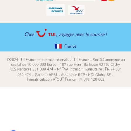
Chez
, voyagez avec le sourire !
France
©2024 TUI France tous droits réservés - TUI France - Société anonyme au
capital de 10 000 000 Euros - 107 rue Henri Barbusse 92110 Clichy
RCS Nanterre 331 089 474 - N° TVA Intracommunautaire : FR 74 331
089 474 - Garant : APST - Assurance RCP : HDI Global SE -
Immatriculation ATOUT France : IM 093 120 002