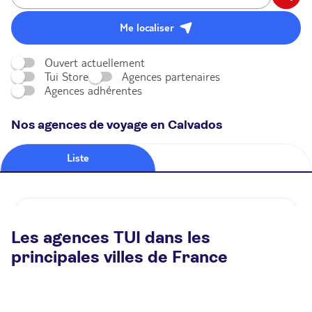
Me localiser
Ouvert actuellement
Tui Store
Agences partenaires
Agences adhérentes
Nos agences de voyage en Calvados
Liste
Carte
Agence de voyage TUI STORE Caen
Les agences TUI dans les
Fermé.
Ouvre le 10 août à 09:30
principales villes de France
8 rue De L'Oratoire 14000 Caen
Plus d'infos