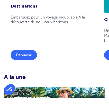
Destinations
Embarquez pour un voyage inoubliable à la
C
découverte de nouveaux horizons.
Dé
Ma
!
Découvrir
A la une