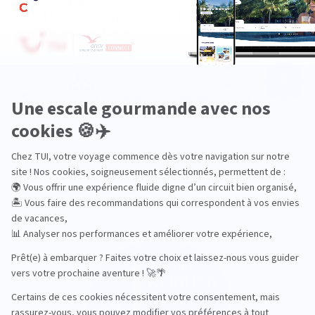
TUI, acteur du
Des hôtels choisis
tourisme durable
avec soin
Service client à votre
200 agences à votre
écoute
service
Les récompenses de TUI