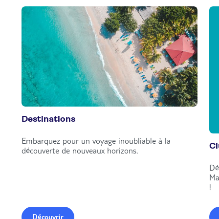
Destinations
Embarquez pour un voyage inoubliable à la
C
découverte de nouveaux horizons.
Dé
Ma
!
Découvrir