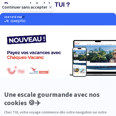
Pourquoi choisir TUI ?
TUI, acteur du
Des hôtels choisis
tourisme durable
avec soin
Service client à votre
200 agences à votre
écoute
service
Les avis de nos voyageurs
Muriel Chabrefy