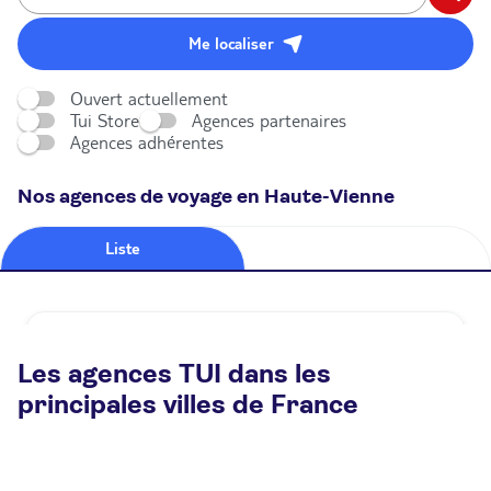
Me localiser
Ouvert actuellement
Tui Store
Agences partenaires
Agences adhérentes
Nos agences de voyage en Haute-Vienne
Liste
Carte
Agence de voyage TUI STORE Limoges
Les agences TUI dans les
Fermé.
Ouvre demain à 14:00
principales villes de France
1 rue Adrien Dubouche 87000 Limoges
Plus d'infos