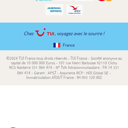
Chez
, voyagez avec le sourire !
France
©2024 TUI France tous droits réservés - TUI France - Société anonyme au
capital de 10 000 000 Euros - 107 rue Henri Barbusse 92110 Clichy
RCS Nanterre 331 089 474 - N° TVA Intracommunautaire : FR 74 331
089 474 - Garant : APST - Assurance RCP : HDI Global SE -
Immatriculation ATOUT France : IM 093 120 002