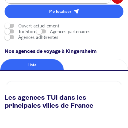
Me localiser
Ouvert actuellement
Tui Store
Agences partenaires
Agences adhérentes
Nos agences de voyage à Kingersheim
Liste
Carte
Agence de voyage TUI STORE Kingersheim
Les agences TUI dans les
Fermé.
Ouvre demain à 13:00
principales villes de France
136 Rue de Richwiller 68260 Kingersheim
Plus d'infos