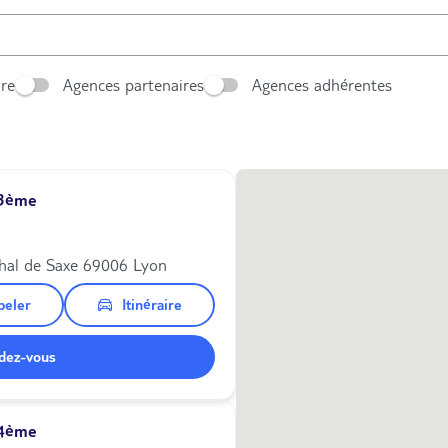
ore
Agences partenaires
Agences adhérentes
 3ème
hal de Saxe 69006 Lyon
peler
Itinéraire
dez-vous
 4ème