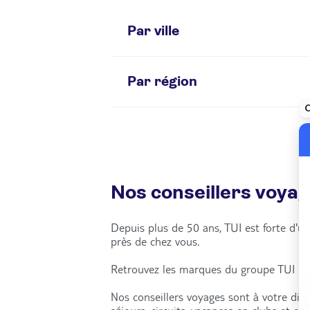
Par ville
Angers
Clermont-Ferrand
Par région
Le Havre
Lyon
Auvergne-Rhône-Alpes
Nantes
Centre-Val de Loire
Reims
Île-de-France
Saint-Étienne
Occitanie
Toulouse
Nos conseillers voya
Depuis plus de 50 ans, TUI est forte d'
près de chez vous.
Retrouvez les marques du groupe TUI : C
Nos conseillers voyages sont à votre dis