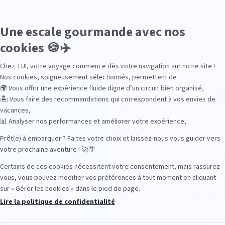
n hôtel à travers le monde et en collaboration avec de nombreux 
issant votre ville ou code postal dans le champ de recherche !