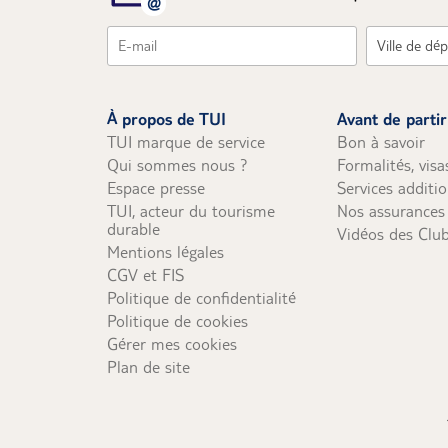
Si vous réservez par téléphone :
Carte bancaire nationale, VISA, Mast
Par chèque postal ou bancaire (unique
envoyer à l'adresse suivante : TUI Franc
À propos de TUI
Avant de partir
Pour les commandes (hors séjours Flex, op
TUI marque de service
Bon à savoir
de régler un acompte de 30% du prix du vo
Qui sommes nous ?
Formalités, visa
téléphone ne pourra être réglé par chèq
Espace presse
Services additi
Si vous réservez en agence :
Tous les mo
TUI, acteur du tourisme
Nos assurances
mois du départ uniquement).
durable
Vidéos des Clu
Mentions légales
CGV et FIS
Politique de confidentialité
Politique de cookies
Gérer mes cookies
Plan de site