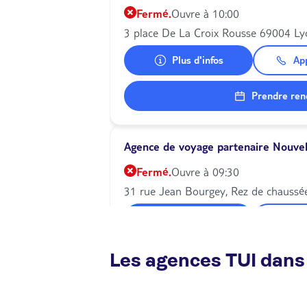
Fermé.
Ouvre à 10:00
3 place De La Croix Rousse 69004 Ly
Plus d'infos
Ap
Prendre ren
Agence de voyage partenaire Nouvell
Fermé.
Ouvre à 09:30
31 rue Jean Bourgey, Rez de chaussé
Plus d'infos
Ap
Prendre ren
Les agences TUI dans 