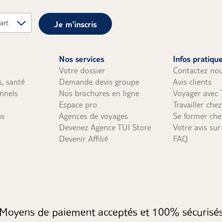
Je m'inscris
ercard, AMEX
ment à plus de 30 jours avant le départ) à l'ordre de TUI (ave
e Service Comptabilité Clients - API 015 28, rue Jacques Ibert 9
Nos services
Infos pratiqu
érations spéciales, Réservez Primo...) passées par téléphone pl
Votre dossier
Contactez no
yage ; le solde est à régler 30 jours avant le départ. Attention
s, santé
Demande devis groupe
Avis clients
ues-vacances.
onnels
Nos brochures en ligne
Voyager avec 
yens de paiements sont acceptés (carte bancaire, espèces et c
Espace pro
Travailler che
bs
Agences de voyages
Se former che
Devenez Agence TUI Store
Votre avis sur 
Devenir Affilié
FAQ
Moyens de paiement acceptés et 100% sécurisé