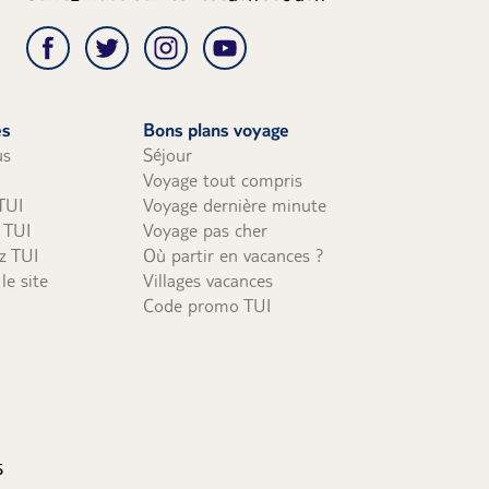
c numéro de dossier inscrit au dos) à
2309 Levallois Perret Cedex
es
Bons plans voyage
us d'un mois avant le départ : possibilité
us
Séjour
: le solde d'un voyage réservé par
Voyage tout compris
TUI
Voyage dernière minute
hèque ou chèques vacances à plus d'1
z TUI
Voyage pas cher
z TUI
Où partir en vacances ?
le site
Villages vacances
Code promo TUI
s