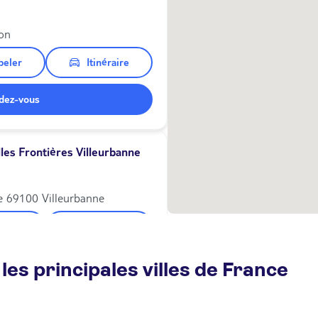
on
peler
Itinéraire
dez-vous
es Frontières Villeurbanne
e 69100 Villeurbanne
peler
Itinéraire
dez-vous
les principales villes de France