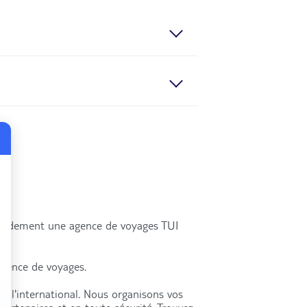
er
-France
Aquitaine
Alpes-Côte d'Azur
rapidement une agence de voyages TUI
agence de voyages.
à l'international. Nous organisons vos