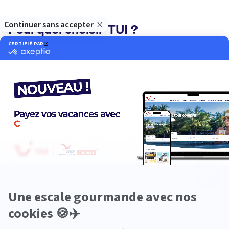
Pourquoi choisir TUI ?
TUI, acteur du
Des hôtels choisis
tourisme durable
avec soin
Service client à votre
200 agences à votre
écoute
service
Les avis de nos voyageurs