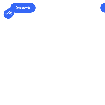
Découvrir
A la une
Pourquoi choisir TUI ?