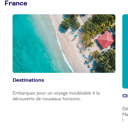
France
Destinations
Embarquez pour un voyage inoubliable à la
C
découverte de nouveaux horizons.
Dé
Ma
!