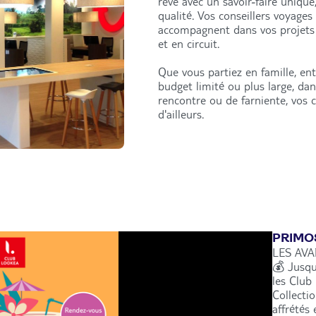
rêve avec un savoir-faire unique
qualité. Vos conseillers voyages
accompagnent dans vos projets 
et en circuit.
Que vous partiez en famille, en
budget limité ou plus large, da
rencontre ou de farniente, vos 
d'ailleurs.
PRIMO
LES AVA
💰 Jusqu
les Club
Collecti
affrétés 