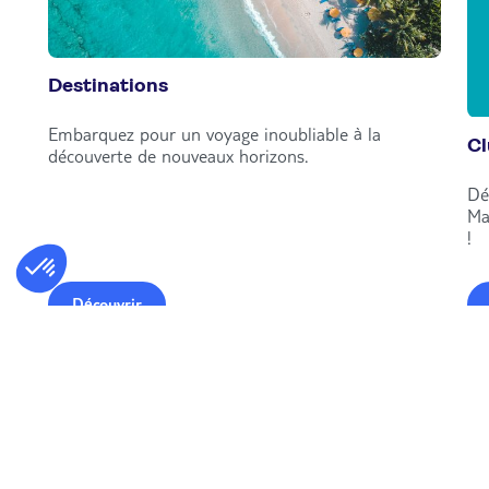
Destinations
Embarquez pour un voyage inoubliable à la
C
découverte de nouveaux horizons.
Dé
Ma
!
Découvrir
A la une