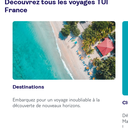
Découvrez tous les voyages TUI
France
Destinations
Embarquez pour un voyage inoubliable à la
C
découverte de nouveaux horizons.
Dé
Ma
!