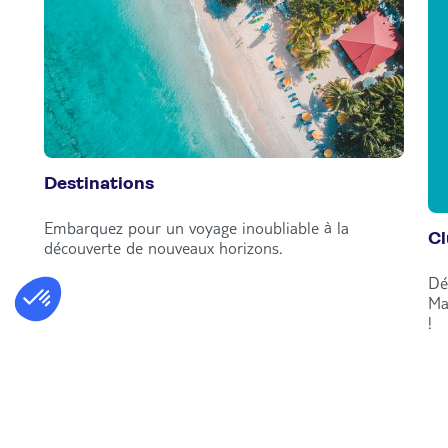
Destinations
Embarquez pour un voyage inoubliable à la
C
découverte de nouveaux horizons.
Dé
Ma
!
Découvrir