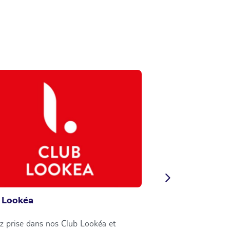
 Lookéa
Circuits Nouvell
z prise dans nos Club Lookéa et
Explorez le monde e