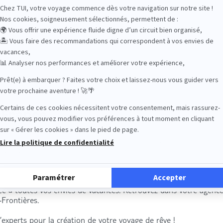
e écoute. En tant que professionnels du tourisme, nous metton
e expertise.
is à votre service pour un voyage répondant parfaitement à vos 
ances de vos conseillers voyages pour organiser sereinement vot
 France
 un accueil privilégié pour l’organisation de vos séjours sur mes
e vos vacances soient uniques et ne ressemblent à aucunes aut
catégorie d’hôtel, départ de province, retour différé, transfert 
séjour…
e à toutes vos envies de vacances. Retrouvez dans votre agence
Frontières.
’experts pour la création de votre voyage de rêve !