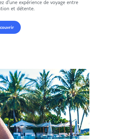
tez d'une expérience de voyage entre
circuits Nouvelles Fr
tion et détente.
couvrir
Découvrir