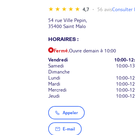
Consulter l
4,7
56 avis
54 rue Ville Pepin,
35400 Saint Malo
HORAIRES :
Fermé.
Ouvre demain à 10:00
Vendredi
10:00-12
Samedi
10:00-13
Dimanche
Lundi
10:00-12
Mardi
10:00-12
Mercredi
10:00-12
Jeudi
10:00-12
Appeler
E-mail