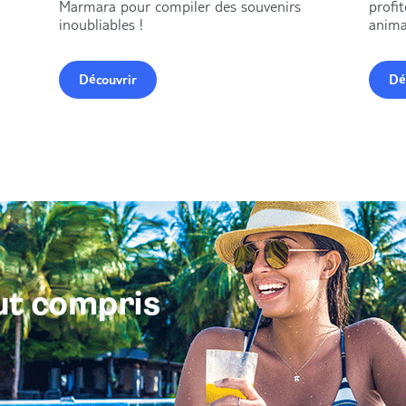
Marmara pour compiler des souvenirs
profi
inoubliables !
anima
Découvrir
Dé