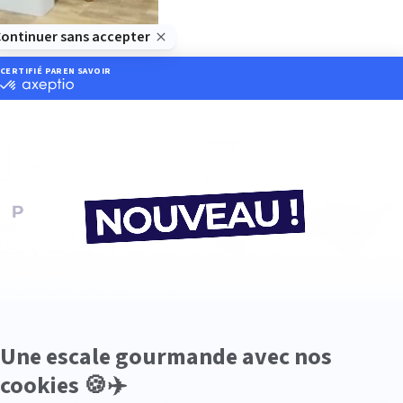
Conseil en voyage sur
Conseils en circuit
mesure
Accueil en agence
Accueil par téléphone
es
Dans votre agence de voyage, vous êtes accueillis et accompagn