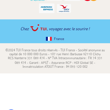
Chez
, voyagez avec le sourire !
France
©2024 TUI France tous droits réservés - TUI France - Société anonyme au
capital de 10 000 000 Euros - 107 rue Henri Barbusse 92110 Clichy
RCS Nanterre 331 089 474 - N° TVA Intracommunautaire : FR 74 331
089 474 - Garant : APST - Assurance RCP : HDI Global SE -
Immatriculation ATOUT France : IM 093 120 002