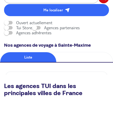
Me localiser
Ouvert actuellement
Tui Store
Agences partenaires
Agences adhérentes
Nos agences de voyage à Sainte-Maxime
Liste
Carte
TUI STORE
Les agences TUI dans les
4 Rue de Verdun 83120 Sainte-Maxime
principales villes de France
Plus d'infos
Prendre rendez-vous