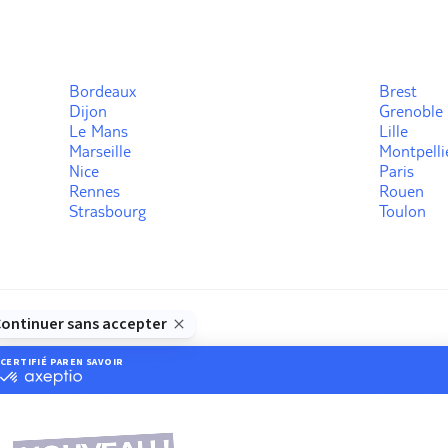
Bordeaux
Brest
Dijon
Grenoble
Le Mans
Lille
Marseille
Montpelli
Nice
Paris
Rennes
Rouen
Strasbourg
Toulon
Bourgogne-Franche-Comté
Bretagne
Grand Est
Hauts-de
Normandie
Nouvelle-
Pays de la Loire
Provence-