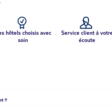
?
s hôtels choisis avec
Service client à votr
soin
écoute
solutions sont possibles :
nt ?
0,20€/min + prix appel. Du lundi au vendredi de 9h à 19h, le 
ibles selon le procédé que vous utilisez pour passer votre co
é les jours fériés.