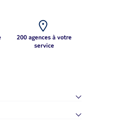
e
200 agences à votre
service
samedi de 9h à 18h et le dimanche (pour
mmande :