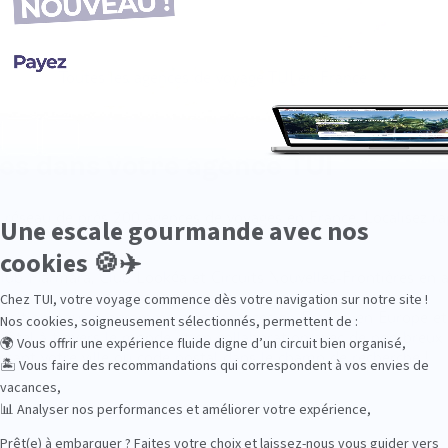
Toutes les agences de voyage TUI en France
ges dans votre agence TUI
un réseau de près 200 agences de voyages en France. Localisez 
lub Marmara, Club Lookéa et Circuits Nouvelles-Frontières en 
position pour programmer vos vacances en France, en Europe et 
n hôtel à travers le monde et en collaboration avec de nombreux 
issant votre ville ou code postal dans le champ de recherche !