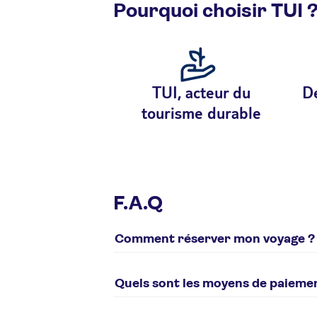
Pourquoi choisir TUI 
TUI, acteur du
De
tourisme durable
F.A.Q
Comment réserver mon voyage ?
Pour réserver un voyage tui.fr, plusieurs 
en ligne sur notre
site internet
Quels sont les moyens de paieme
par téléphone 0825 000 825 (Service 
Différents moyens de paiement sont poss
les Clubs uniquement) de 10h à 18h. Ferm