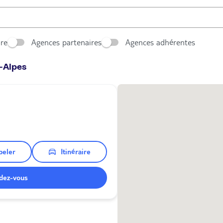
ore
Agences partenaires
Agences adhérentes
-Alpes
peler
Itinéraire
dez-vous