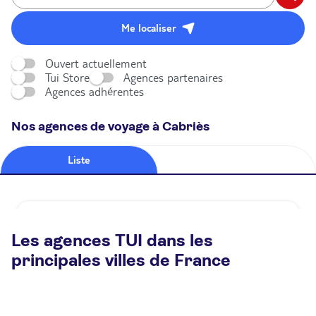
Me localiser
Ouvert actuellement
Tui Store
Agences partenaires
Agences adhérentes
Nos agences de voyage à Cabriès
Liste
Carte
Agence de voyage TUI STORE PLAN DE
CAMPAGNE
Les agences TUI dans les
principales villes de France
350 Av. du Plan de Campagne 13480 Cabriès
Plus d'infos