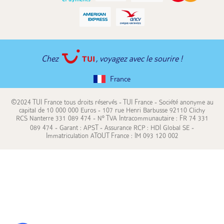
Chez
, voyagez avec le sourire !
France
©2024 TUI France tous droits réservés - TUI France - Société anonyme au
capital de 10 000 000 Euros - 107 rue Henri Barbusse 92110 Clichy
RCS Nanterre 331 089 474 - N° TVA Intracommunautaire : FR 74 331
089 474 - Garant : APST - Assurance RCP : HDI Global SE -
Immatriculation ATOUT France : IM 093 120 002