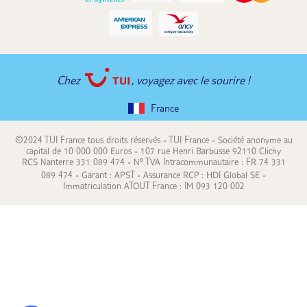
Chez
, voyagez avec le sourire !
France
©2024 TUI France tous droits réservés - TUI France - Société anonyme au
capital de 10 000 000 Euros - 107 rue Henri Barbusse 92110 Clichy
RCS Nanterre 331 089 474 - N° TVA Intracommunautaire : FR 74 331
089 474 - Garant : APST - Assurance RCP : HDI Global SE -
Immatriculation ATOUT France : IM 093 120 002