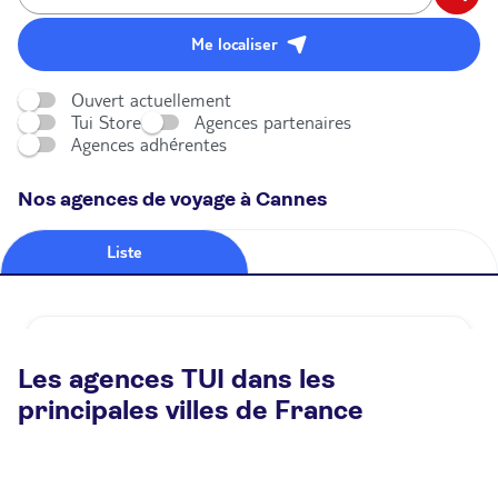
Me localiser
Ouvert actuellement
Tui Store
Agences partenaires
Agences adhérentes
Nos agences de voyage à Cannes
Liste
Carte
Agence de voyage TUI STORE Cannes
Les agences TUI dans les
Fermé.
Ouvre à 09:00
principales villes de France
19 boulevard De La République 06400 Cannes
Plus d'infos