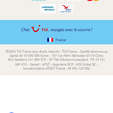
Chez
, voyagez avec le sourire !
France
©2024 TUI France tous droits réservés - TUI France - Société anonyme au
capital de 10 000 000 Euros - 107 rue Henri Barbusse 92110 Clichy
RCS Nanterre 331 089 474 - N° TVA Intracommunautaire : FR 74 331
089 474 - Garant : APST - Assurance RCP : HDI Global SE -
Immatriculation ATOUT France : IM 093 120 002