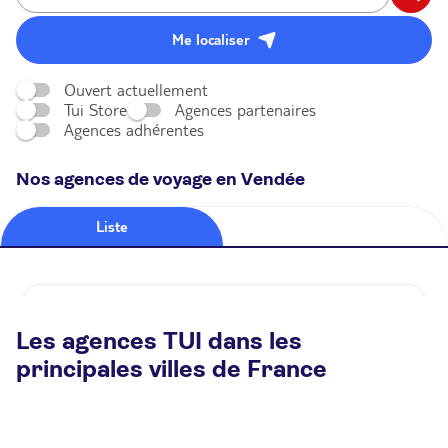
Me localiser
Ouvert actuellement
Tui Store
Agences partenaires
Agences adhérentes
Nos agences de voyage en Vendée
Liste
Carte
Agence de voyage TUI STORE Challans
Les agences TUI dans les
Fermé.
Ouvre demain à 14:00
principales villes de France
11 D Rue de la Bonne Fontaine 85300 Challans
Plus d'infos