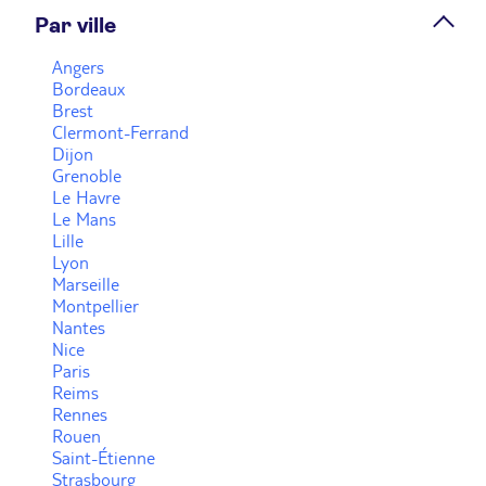
Par ville
Prendre rendez-vous
Angers
Bordeaux
Agence de voyage TUI STORE La Roche-sur-Yon
Brest
Clermont-Ferrand
Fermé.
Ouvre demain à 13:30
Dijon
Grenoble
101 Boulevard Aristide Briand 85000 La Roche
Le Havre
Sur Yon
Le Mans
Lille
Plus d'infos
Lyon
Marseille
Montpellier
Prendre rendez-vous
Nantes
Nice
Paris
Reims
Voir plus
Rennes
Rouen
Saint-Étienne
Strasbourg