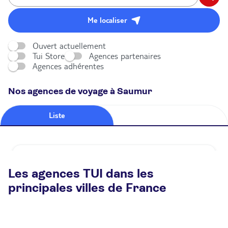
Me localiser
Ouvert actuellement
Tui Store
Agences partenaires
Agences adhérentes
Nos agences de voyage à Saumur
Liste
Carte
Agence de voyage TUI STORE Saumur
Les agences TUI dans les
Fermé.
Ouvre à 09:30
principales villes de France
41 rue D'Orléans 49400 Saumur
Plus d'infos