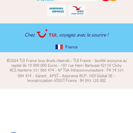
Chez
, voyagez avec le sourire !
France
©2024 TUI France tous droits réservés - TUI France - Société anonyme au
capital de 10 000 000 Euros - 107 rue Henri Barbusse 92110 Clichy
RCS Nanterre 331 089 474 - N° TVA Intracommunautaire : FR 74 331
089 474 - Garant : APST - Assurance RCP : HDI Global SE -
Immatriculation ATOUT France : IM 093 120 002