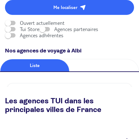
Me localiser
Ouvert actuellement
Tui Store
Agences partenaires
Agences adhérentes
Nos agences de voyage à Albi
Liste
Carte
Agence de voyage TUI STORE Albi
Les agences TUI dans les
Fermé.
Ouvre à 09:30
principales villes de France
68 Rue Croix Verte 81000 Albi
Plus d'infos