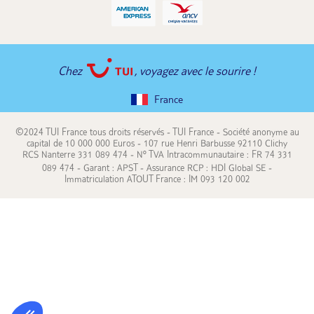
Chez
, voyagez avec le sourire !
France
©2024 TUI France tous droits réservés - TUI France - Société anonyme au
capital de 10 000 000 Euros - 107 rue Henri Barbusse 92110 Clichy
RCS Nanterre 331 089 474 - N° TVA Intracommunautaire : FR 74 331
089 474 - Garant : APST - Assurance RCP : HDI Global SE -
Immatriculation ATOUT France : IM 093 120 002