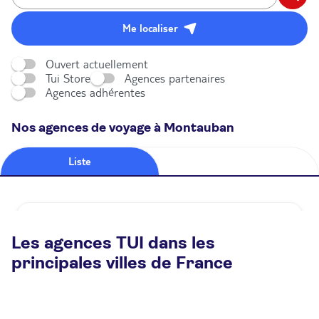
Me localiser
Ouvert actuellement
Tui Store
Agences partenaires
Agences adhérentes
Nos agences de voyage à Montauban
Liste
Carte
Agence de voyage TUI STORE Montauban
Les agences TUI dans les
Ouvert
Ferme à 13:00
principales villes de France
23 rue De La République 82000 Montauban
Plus d'infos