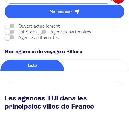
Me localiser
Ouvert actuellement
Tui Store
Agences partenaires
Agences adhérentes
Nos agences de voyage à Billère
Liste
Carte
Agence de voyage TUI STORE Lons
Les agences TUI dans les
Fermé.
Ouvre le 10 août à 10:00
principales villes de France
79 boulevard Charles De Gaulle 64140 Lons
Plus d'infos