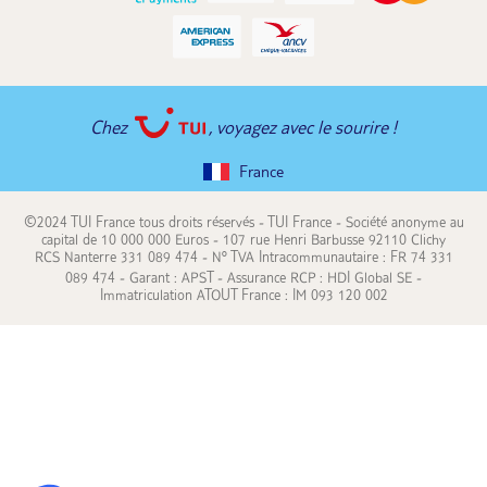
Chez
, voyagez avec le sourire !
France
©2024 TUI France tous droits réservés - TUI France - Société anonyme au
capital de 10 000 000 Euros - 107 rue Henri Barbusse 92110 Clichy
RCS Nanterre 331 089 474 - N° TVA Intracommunautaire : FR 74 331
089 474 - Garant : APST - Assurance RCP : HDI Global SE -
Immatriculation ATOUT France : IM 093 120 002