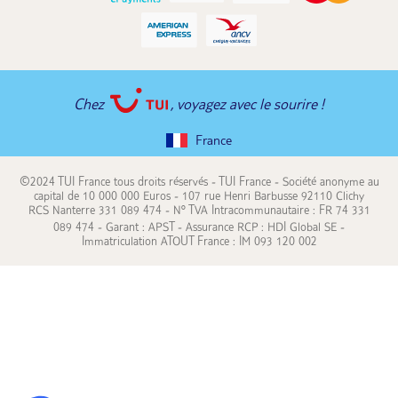
Chez
, voyagez avec le sourire !
France
©2024 TUI France tous droits réservés - TUI France - Société anonyme au
capital de 10 000 000 Euros - 107 rue Henri Barbusse 92110 Clichy
RCS Nanterre 331 089 474 - N° TVA Intracommunautaire : FR 74 331
089 474 - Garant : APST - Assurance RCP : HDI Global SE -
Immatriculation ATOUT France : IM 093 120 002