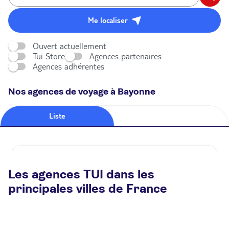
Me localiser
Ouvert actuellement
Tui Store
Agences partenaires
Agences adhérentes
Nos agences de voyage à Bayonne
Liste
Carte
Agence de voyage TUI STORE Bayonne
Les agences TUI dans les
Ouvert
Ferme à 18:00
principales villes de France
4 Avenue Du 11 Novembre 64100 Bayonne
Plus d'infos