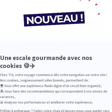
Toutes les agences de voyage TUI en France
ges dans votre agence TUI
un réseau de près 200 agences de voyages en France. Localisez 
lub Marmara, Club Lookéa et Circuits Nouvelles-Frontières en 
position pour programmer vos vacances en France, en Europe et 
n hôtel à travers le monde et en collaboration avec de nombreux 
issant votre ville ou code postal dans le champ de recherche !