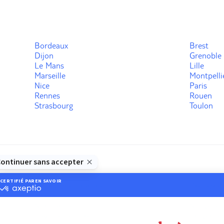
Bordeaux
Brest
Dijon
Grenoble
Le Mans
Lille
Marseille
Montpelli
Nice
Paris
Rennes
Rouen
Strasbourg
Toulon
Bourgogne-Franche-Comté
Bretagne
Grand Est
Hauts-de
Normandie
Nouvelle-
Pays de la Loire
Provence-