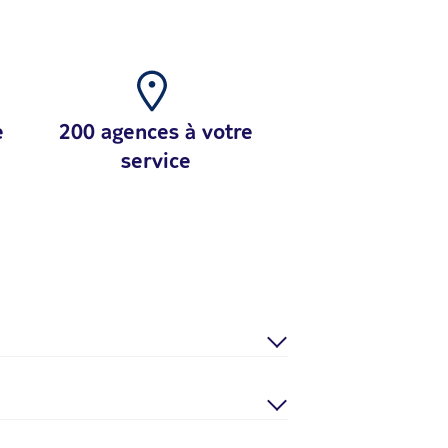
e
200 agences à votre
service
samedi de 9h à 18h et le dimanche (pour
mmande :