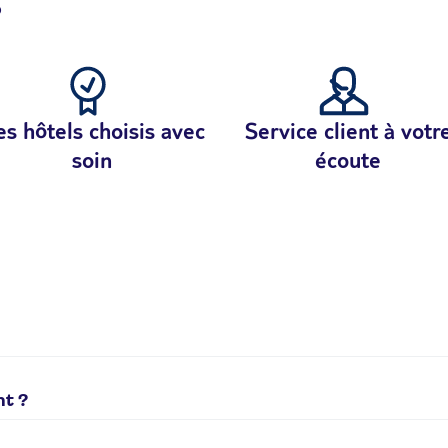
?
s hôtels choisis avec
Service client à votr
soin
écoute
solutions sont possibles :
nt ?
0,20€/min + prix appel. Du lundi au vendredi de 9h à 19h, le 
ibles selon le procédé que vous utilisez pour passer votre co
é les jours fériés.