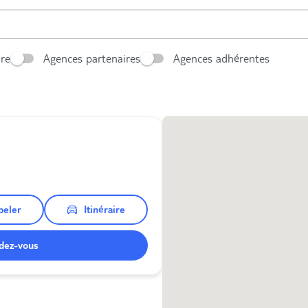
ore
Agences partenaires
Agences adhérentes
peler
Itinéraire
dez-vous