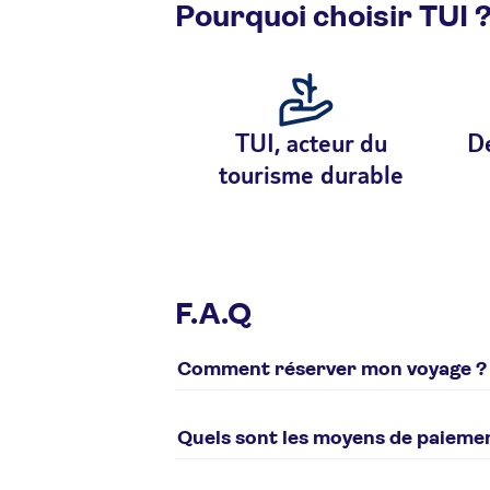
Pourquoi choisir TUI 
TUI, acteur du
De
tourisme durable
F.A.Q
Comment réserver mon voyage ?
Pour réserver un voyage tui.fr, plusieurs 
en ligne sur notre
site internet
Quels sont les moyens de paieme
par téléphone 0825 000 825 (Service 
Différents moyens de paiement sont poss
les Clubs uniquement) de 10h à 18h. Ferm