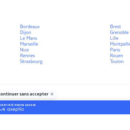
Bordeaux
Brest
Dijon
Grenoble
Le Mans
Lille
Marseille
Montpelli
Nice
Paris
Rennes
Rouen
Strasbourg
Toulon
Bourgogne-Franche-Comté
Bretagne
Grand Est
Hauts-de
Normandie
Nouvelle-
Pays de la Loire
Provence-