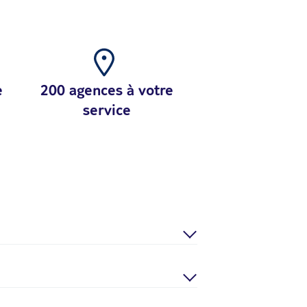
e
200 agences à votre
service
samedi de 9h à 18h et le dimanche (pour
mmande :