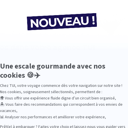
Toutes les agences de voyage TUI en France
ges dans votre agence TUI
un réseau de près 200 agences de voyages en France. Localisez 
lub Marmara, Club Lookéa et Circuits Nouvelles-Frontières en 
position pour programmer vos vacances en France, en Europe et 
n hôtel à travers le monde et en collaboration avec de nombreux 
issant votre ville ou code postal dans le champ de recherche !