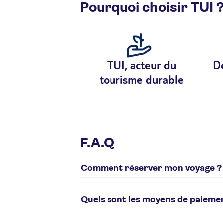
Pourquoi choisir TUI 
TUI, acteur du
De
tourisme durable
F.A.Q
Comment réserver mon voyage ?
Pour réserver un voyage tui.fr, plusieurs 
en ligne sur notre
site internet
Quels sont les moyens de paieme
par téléphone 0825 000 825 (Service 
Différents moyens de paiement sont poss
les Clubs uniquement) de 10h à 18h. Ferm