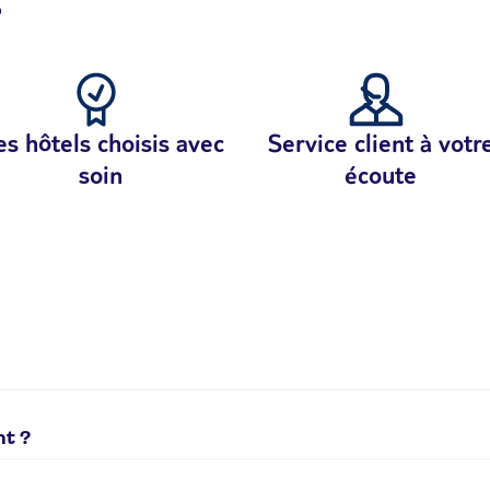
?
s hôtels choisis avec
Service client à votr
soin
écoute
solutions sont possibles :
nt ?
0,20€/min + prix appel. Du lundi au vendredi de 9h à 19h, le 
ibles selon le procédé que vous utilisez pour passer votre co
é les jours fériés.