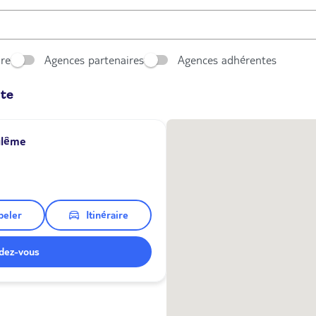
ore
Agences partenaires
Agences adhérentes
nte
ulême
peler
Itinéraire
dez-vous