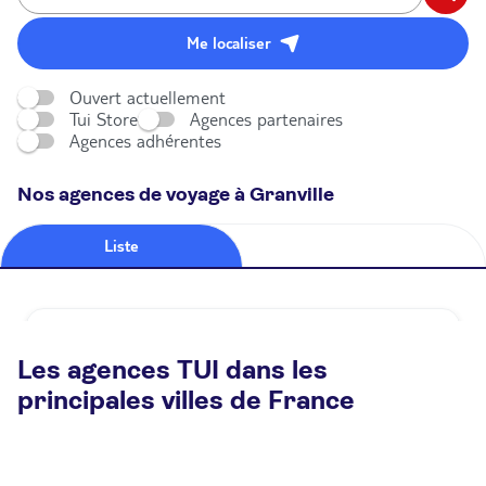
Me localiser
Ouvert actuellement
Tui Store
Agences partenaires
Agences adhérentes
Nos agences de voyage à Granville
Liste
Carte
Agence de voyage TUI STORE Granville
Les agences TUI dans les
Fermé.
Ouvre à 09:30
principales villes de France
58 Rue Couraye 50400 Granville
Plus d'infos