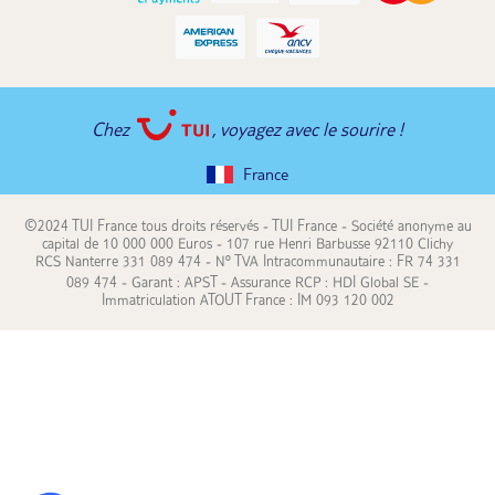
Chez
, voyagez avec le sourire !
France
©2024 TUI France tous droits réservés - TUI France - Société anonyme au
capital de 10 000 000 Euros - 107 rue Henri Barbusse 92110 Clichy
RCS Nanterre 331 089 474 - N° TVA Intracommunautaire : FR 74 331
089 474 - Garant : APST - Assurance RCP : HDI Global SE -
Immatriculation ATOUT France : IM 093 120 002