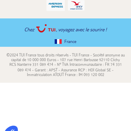
Chez
, voyagez avec le sourire !
France
©2024 TUI France tous droits réservés - TUI France - Société anonyme au
capital de 10 000 000 Euros - 107 rue Henri Barbusse 92110 Clichy
RCS Nanterre 331 089 474 - N° TVA Intracommunautaire : FR 74 331
089 474 - Garant : APST - Assurance RCP : HDI Global SE -
Immatriculation ATOUT France : IM 093 120 002