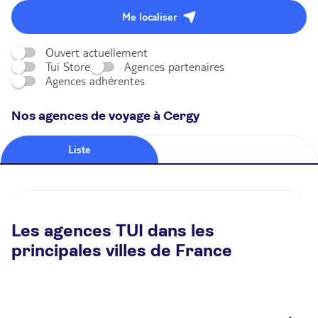
Me localiser
Ouvert actuellement
Tui Store
Agences partenaires
Agences adhérentes
Nos agences de voyage à Cergy
Liste
Carte
Agence de voyage TUI STORE Cergy
Les agences TUI dans les
Fermé.
Ouvre demain à 10:00
principales villes de France
3 rue Du Marché Neuf 95000 Cergy
Plus d'infos