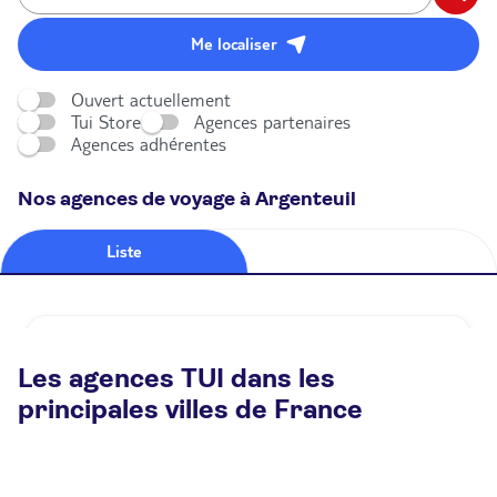
Me localiser
Ouvert actuellement
Tui Store
Agences partenaires
Agences adhérentes
Nos agences de voyage à Argenteuil
Liste
Carte
Agence de voyage TUI STORE Argenteuil
Les agences TUI dans les
Ouvert
Ferme à 13:00
principales villes de France
80 Bis Av. Gabriel Péri 95100 Argenteuil
Plus d'infos