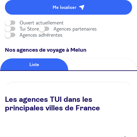
Me localiser
Ouvert actuellement
Tui Store
Agences partenaires
Agences adhérentes
Nos agences de voyage à Melun
Liste
Carte
Agence de voyage TUI STORE Melun
Les agences TUI dans les
Fermé.
Ouvre le 25 août à 09:00
principales villes de France
10 Rue Saint-Etienne 77000 Melun
Plus d'infos