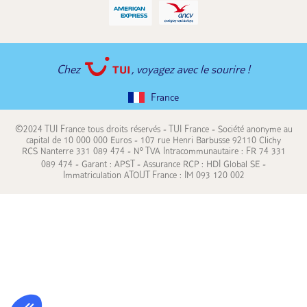
Chez
, voyagez avec le sourire !
France
©2024 TUI France tous droits réservés - TUI France - Société anonyme au
capital de 10 000 000 Euros - 107 rue Henri Barbusse 92110 Clichy
RCS Nanterre 331 089 474 - N° TVA Intracommunautaire : FR 74 331
089 474 - Garant : APST - Assurance RCP : HDI Global SE -
Immatriculation ATOUT France : IM 093 120 002