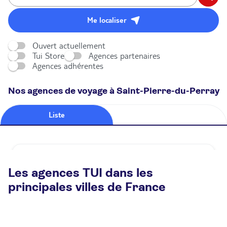
Me localiser
Ouvert actuellement
Tui Store
Agences partenaires
Agences adhérentes
Nos agences de voyage à Saint-Pierre-du-Perray
Liste
Carte
Agence de voyage TUI STORE Saint-Pierre-du-
Perray
Les agences TUI dans les
principales villes de France
Ouvert
Ferme à 18:00
43 Rue du Trou Grillon 91280 Saint-Pierre-Du-
Perray