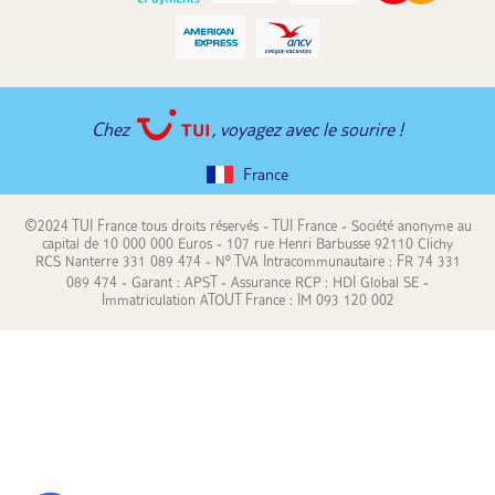
Chez
, voyagez avec le sourire !
France
©2024 TUI France tous droits réservés - TUI France - Société anonyme au
capital de 10 000 000 Euros - 107 rue Henri Barbusse 92110 Clichy
RCS Nanterre 331 089 474 - N° TVA Intracommunautaire : FR 74 331
089 474 - Garant : APST - Assurance RCP : HDI Global SE -
Immatriculation ATOUT France : IM 093 120 002