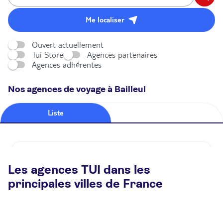
Me localiser
Ouvert actuellement
Tui Store
Agences partenaires
Agences adhérentes
Nos agences de voyage à Bailleul
Liste
Carte
Agence de voyage TUI STORE Bailleul
Les agences TUI dans les
Fermé.
Ouvre demain à 10:00
principales villes de France
19ter Rue de Lille 59270 Bailleul
Plus d'infos