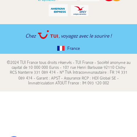
Chez
, voyagez avec le sourire !
France
©2024 TUI France tous droits réservés - TUI France - Société anonyme au
capital de 10 000 000 Euros - 107 rue Henri Barbusse 92110 Clichy
RCS Nanterre 331 089 474 - N° TVA Intracommunautaire : FR 74 331
089 474 - Garant : APST - Assurance RCP : HDI Global SE -
Immatriculation ATOUT France : IM 093 120 002