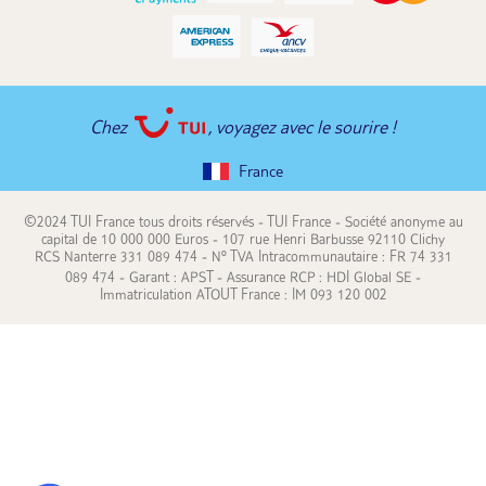
Chez
, voyagez avec le sourire !
France
©2024 TUI France tous droits réservés - TUI France - Société anonyme au
capital de 10 000 000 Euros - 107 rue Henri Barbusse 92110 Clichy
RCS Nanterre 331 089 474 - N° TVA Intracommunautaire : FR 74 331
089 474 - Garant : APST - Assurance RCP : HDI Global SE -
Immatriculation ATOUT France : IM 093 120 002