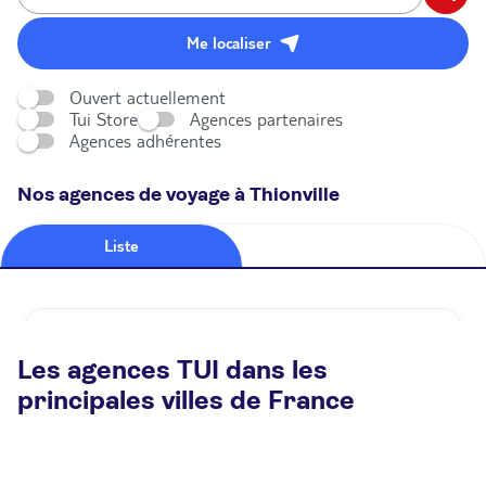
Me localiser
Ouvert actuellement
Tui Store
Agences partenaires
Agences adhérentes
Nos agences de voyage à Thionville
Liste
Carte
Agence de voyage TUI STORE Thionville
Les agences TUI dans les
Fermé.
Ouvre à 09:30
principales villes de France
21 rue Du Four Banal 57100 Thionville
Plus d'infos