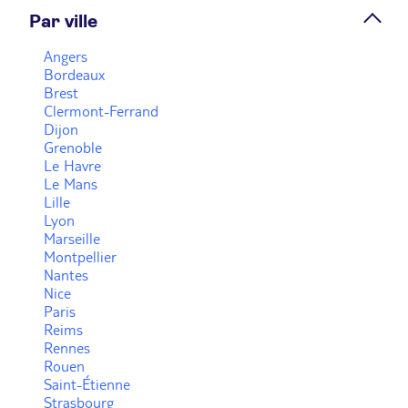
Par ville
Prendre rendez-vous
Angers
Bordeaux
Agence de voyage TUI STORE Thionville
Brest
Clermont-Ferrand
Fermé.
Ouvre à 09:00
Dijon
Grenoble
37 place Anne Grommerch 57100 Thionville
Le Havre
Le Mans
Plus d'infos
Lille
Lyon
Marseille
Prendre rendez-vous
Montpellier
Nantes
Nice
Paris
Voir plus
Reims
Rennes
Rouen
Saint-Étienne
Strasbourg