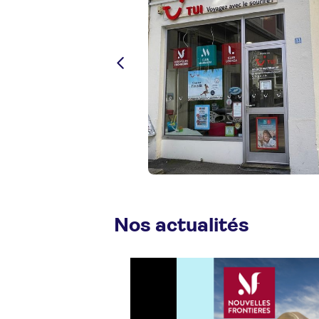
Nos actualités
 penser à votre été
our toutes les envies
lection 🏨✨ 📍 Grèce 📍