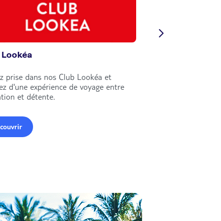
 Lookéa
Circuits Nouvell
z prise dans nos Club Lookéa et
Explorez le monde e
tez d'une expérience de voyage entre
circuits Nouvelles Fr
tion et détente.
couvrir
Découvrir