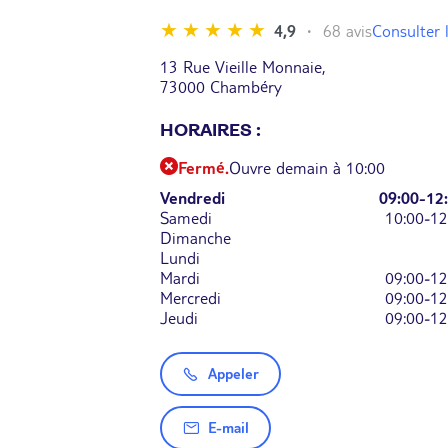
Consulter l
4,9
68 avis
13 Rue Vieille Monnaie,
73000 Chambéry
HORAIRES :
Fermé.
Ouvre demain à 10:00
Vendredi
09:00-12
Samedi
10:00-12
Dimanche
Lundi
Mardi
09:00-12
Mercredi
09:00-12
Jeudi
09:00-12
Appeler
E-mail