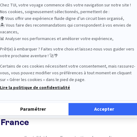
es
Dans votre agence de voyage, vous êtes accueillis et accompagn
e écoute. En tant que professionnels du tourisme, nous metton
e expertise.
is à votre service pour un voyage répondant parfaitement à vos 
ances de vos conseillers voyages pour organiser sereinement vot
 France