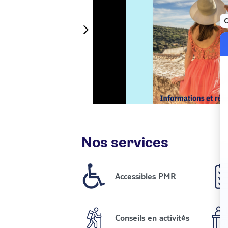
Canaries 📍 Île Maurice
ges paradisiaques, de
 ou de...
voir plus
25/05/2026
Nos services
Accessibles PMR
Conseils en activités