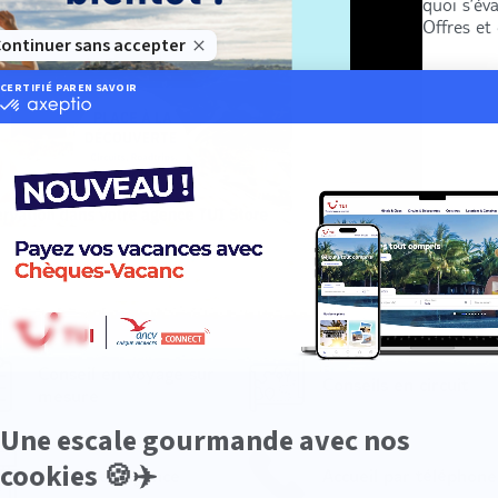
quoi s’év
Offres et
Conseil en voyage sur
Conseils en circuit
mesure
Accueil en agence
Accueil par téléphone