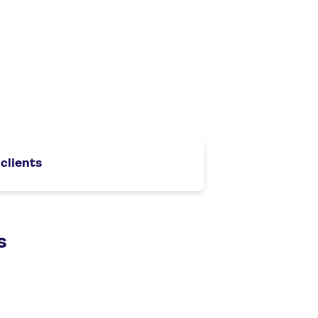
 clients
s