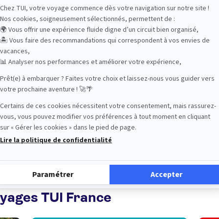
 France
 un accueil privilégié pour l’organisation de vos séjours sur mes
e vos vacances soient uniques et ne ressemblent à aucunes aut
catégorie d’hôtel, départ de province, retour différé, transfert 
séjour…
e à toutes vos envies de vacances. Retrouvez dans votre agence
Frontières.
’experts pour la création de votre voyage de rêve !
oyages TUI France