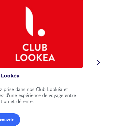
 Lookéa
Circuits Nouvell
z prise dans nos Club Lookéa et
Explorez le monde e
tez d'une expérience de voyage entre
circuits Nouvelles Fr
tion et détente.
couvrir
Découvrir