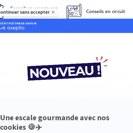
Conseil en voyage sur
Conseils en circuit
mesure
Accueil en agence
Accueil par téléphone
es
Dans votre agence de voyage, vous êtes accueillis et accompagn
e écoute. En tant que professionnels du tourisme, nous metton
e expertise.
is à votre service pour un voyage répondant parfaitement à vos 
ances de vos conseillers voyages pour organiser sereinement vot