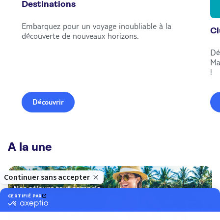
Destinations
Embarquez pour un voyage inoubliable à la
C
découverte de nouveaux horizons.
Dé
Ma
!
Découvrir
A la une