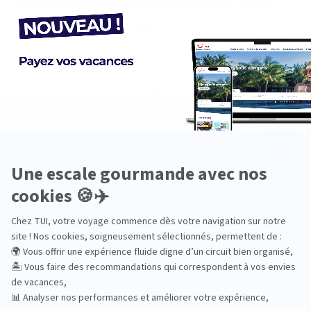
Pourquoi choisir TUI ?
TUI, acteur du
Des hôtels choisis
tourisme durable
avec soin
Service client à votre
200 agences à votre
écoute
service