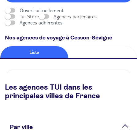
Ouvert actuellement
Tui Store
Agences partenaires
Agences adhérentes
Nos agences de voyage à Cesson-Sévigné
Liste
Carte
Agence de voyage TUI STORE CESSON SEVIGNE
Les agences TUI dans les
Fermé.
Ouvre à 14:00
principales villes de France
53 Rue de Rennes 35510 Cesson-Sévigné
Plus d'infos
Par ville
Prendre rendez-vous