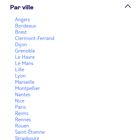
Par ville
Agence de voyage TUI STORE Belfort
Angers
Bordeaux
Fermé.
Ouvre à 14:00
Brest
35 faubourg Des Ancêtres, 1 rue Kléber 90000
Clermont-Ferrand
Belfort
Dijon
Grenoble
Plus d'infos
Le Havre
Le Mans
Lille
Prendre rendez-vous
Lyon
Marseille
Montpellier
Nantes
Voir plus
Nice
Paris
Reims
Rennes
Rouen
Saint-Étienne
Strasbourg