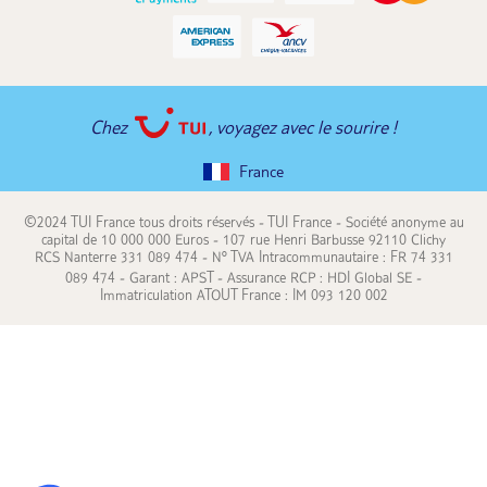
Chez
, voyagez avec le sourire !
France
©2024 TUI France tous droits réservés - TUI France - Société anonyme au
capital de 10 000 000 Euros - 107 rue Henri Barbusse 92110 Clichy
RCS Nanterre 331 089 474 - N° TVA Intracommunautaire : FR 74 331
089 474 - Garant : APST - Assurance RCP : HDI Global SE -
Immatriculation ATOUT France : IM 093 120 002