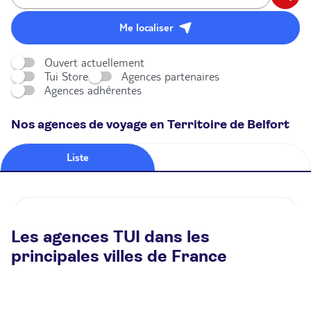
Me localiser
Ouvert actuellement
Tui Store
Agences partenaires
Agences adhérentes
Nos agences de voyage en Territoire de Belfort
Liste
Carte
Agence de voyage TUI STORE Bessoncourt
Les agences TUI dans les
Fermé.
Ouvre à 13:00
principales villes de France
Zone la Porte de Belfort 90160 Bessoncourt
Plus d'infos