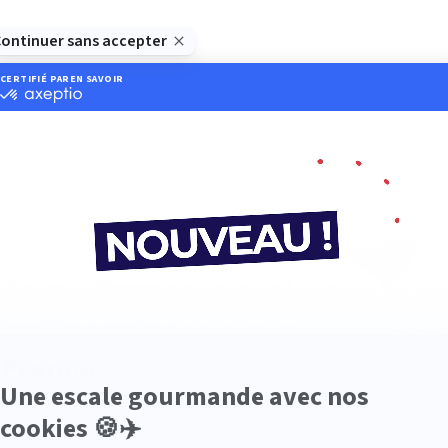
es
Dans votre agence de voyage, vous êtes accueillis et accompagn
e écoute. En tant que professionnels du tourisme, nous metton
e expertise.
is à votre service pour un voyage répondant parfaitement à vos 
ances de vos conseillers voyages pour organiser sereinement vot
 France
 un accueil privilégié pour l’organisation de vos séjours sur mes
e vos vacances soient uniques et ne ressemblent à aucunes aut