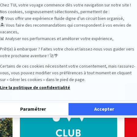
catégorie d’hôtel, départ de province, retour différé, transfert 
séjour…
e à toutes vos envies de vacances. Retrouvez dans votre agence
Frontières.
’experts pour la création de votre voyage de rêve !
oyages TUI France