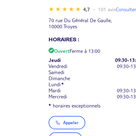
Consulter
4,7
101 avis
70 rue Du Général De Gaulle,
10000 Troyes
HORAIRES :
Ouvert
Ferme à 13:00
Jeudi
09:30-13
Vendredi
09:30-13
Samedi
Dimanche
Lundi
*
Mardi
09:30-13
Mercredi
09:30-13
*
horaires exceptionnels
Appeler