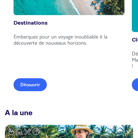
Destinations
Embarquez pour un voyage inoubliable à la
C
découverte de nouveaux horizons.
Dé
Ma
!
Découvrir
A la une