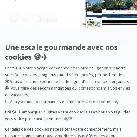
TUI, acteur du
Des hôtels choisis
tourisme durable
avec soin
Service client à votre
200 agences à votre
écoute
service
Les récompenses de TUI