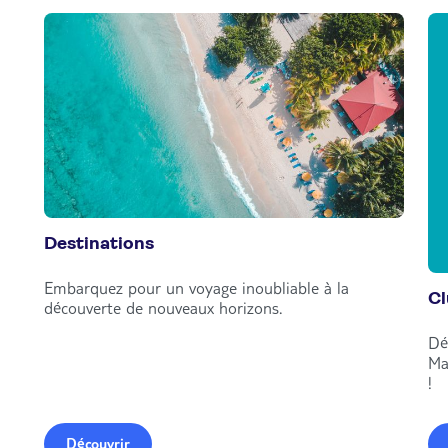
Destinations
Embarquez pour un voyage inoubliable à la
C
découverte de nouveaux horizons.
Dé
Ma
!
Découvrir